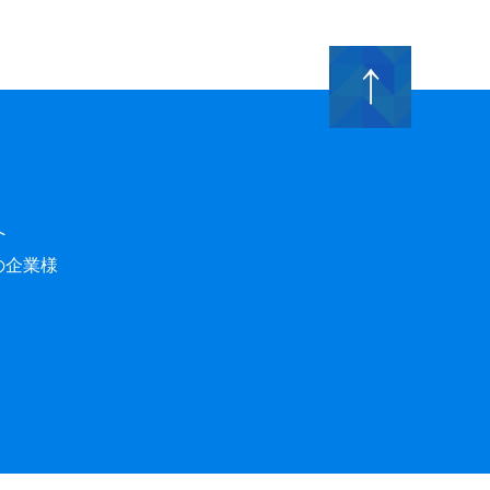
へ
の企業様