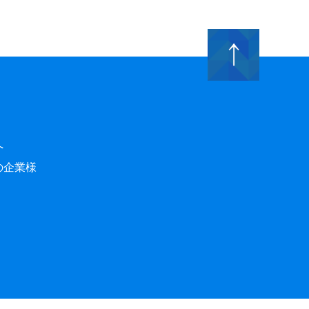
へ
の企業様