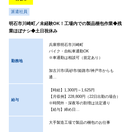
派遣社員
明石市川崎町／未経験OK！工場内での製品梱包作業◆残
業ほぼナシ◆土日祝休み
兵庫県明石市川崎町
バイク・自転車通勤OK
※車通勤は相談可（規定あり）
勤務地
加古川市/高砂市/姫路市/神戸市からも
通…
【時給】1,300円～1,625円
【月収例】228,800円（22日出勤の場合）
給与
※時間外・深夜等の割増は法定通り
【給与】締め日…
大手製造工場で製品の梱包のお仕事