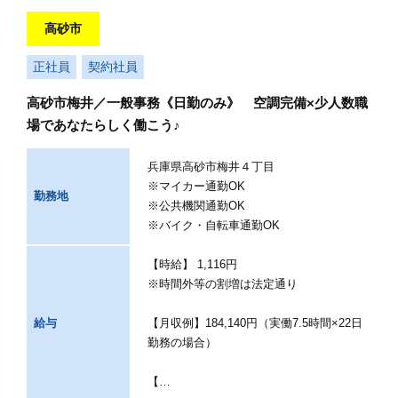
高砂市
正社員
契約社員
高砂市梅井／一般事務《日勤のみ》 空調完備×少人数職
場であなたらしく働こう♪
兵庫県高砂市梅井４丁目
※マイカー通勤OK
勤務地
※公共機関通勤OK
※バイク・自転車通勤OK
【時給】 1,116円
※時間外等の割増は法定通り
給与
【月収例】184,140円（実働7.5時間×22日
勤務の場合）
【…