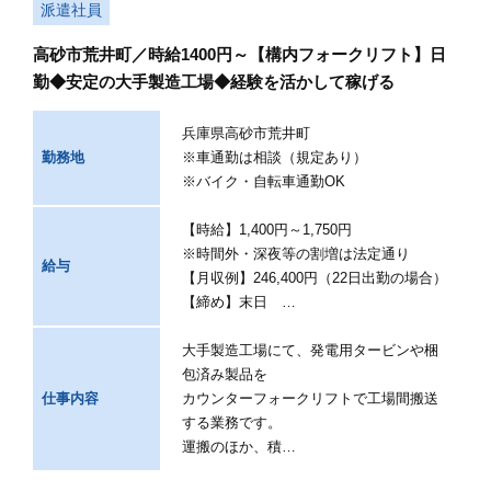
派遣社員
高砂市荒井町／時給1400円～【構内フォークリフト】日
勤◆安定の大手製造工場◆経験を活かして稼げる
兵庫県高砂市荒井町
勤務地
※車通勤は相談（規定あり）
※バイク・自転車通勤OK
【時給】1,400円～1,750円
※時間外・深夜等の割増は法定通り
給与
【月収例】246,400円（22日出勤の場合）
【締め】末日 …
大手製造工場にて、発電用タービンや梱
包済み製品を
仕事内容
カウンターフォークリフトで工場間搬送
する業務です。
運搬のほか、積…