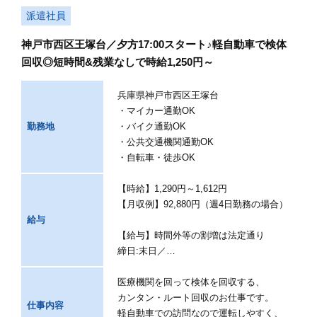
派遣社員
神戸市西区王塚台／夕方17:00スタート♪軽自動車で検体
回収◎短時間&残業なしで時給1,250円～
兵庫県神戸市西区王塚台
・マイカー通勤OK
勤務地
・バイク通勤OK
・公共交通機関通勤OK
・自転車・徒歩OK
【時給】1,290円～1,612円
【月収例】92,880円（週4日勤務の場合）
給与
【給与】時間外等の割増は法定通り
締日:末日／…
医療機関を回って検体を回収する、
カンタン・ルート回収のお仕事です。
仕事内容
軽自動車での訪問なので運転しやすく、