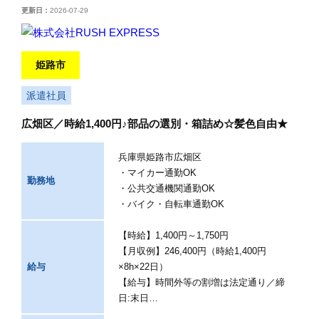
更新日：
2026-07-29
姫路市
派遣社員
広畑区／時給1,400円♪部品の選別・箱詰め☆髪色自由★
兵庫県姫路市広畑区
・マイカー通勤OK
勤務地
・公共交通機関通勤OK
・バイク・自転車通勤OK
【時給】1,400円～1,750円
【月収例】246,400円（時給1,400円
給与
×8h×22日）
【給与】時間外等の割増は法定通り／締
日:末日…