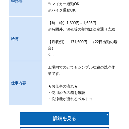
勤務地
※マイカー通勤OK
※バイク通勤OK
【時 給】1,300円～1,625円
※時間外、深夜等の割増は法定通り支給
給与
【月収例】 171,600円 （22日出勤の場
合）
<…
工場内でのとてもシンプルな箱の洗浄作
業です。
仕事内容
★お仕事の流れ★
・使用済みの箱を確認
・洗浄機が流れるベルトコ…
詳細を見る