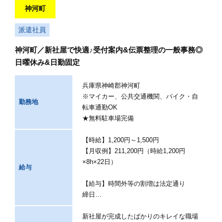
神河町
派遣社員
神河町／新社屋で快適♪受付案内&伝票整理の一般事務◎
日曜休み&日勤固定
兵庫県神崎郡神河町
※マイカー、公共交通機関、バイク・自
勤務地
転車通勤OK
★無料駐車場完備
【時給】1,200円～1,500円
【月収例】211,200円（時給1,200円
×8h×22日）
給与
【給与】時間外等の割増は法定通り
締日…
新社屋が完成したばかりのキレイな職場