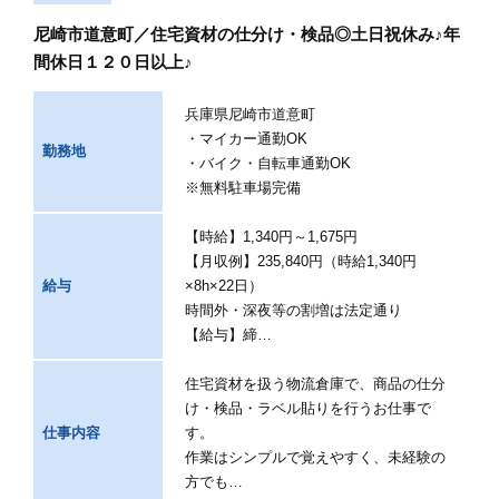
尼崎市道意町／住宅資材の仕分け・検品◎土日祝休み♪年
間休日１２０日以上♪
兵庫県尼崎市道意町
・マイカー通勤OK
勤務地
・バイク・自転車通勤OK
※無料駐車場完備
【時給】1,340円～1,675円
【月収例】235,840円（時給1,340円
給与
×8h×22日）
時間外・深夜等の割増は法定通り
【給与】締…
住宅資材を扱う物流倉庫で、商品の仕分
け・検品・ラベル貼りを行うお仕事で
仕事内容
す。
作業はシンプルで覚えやすく、未経験の
方でも…