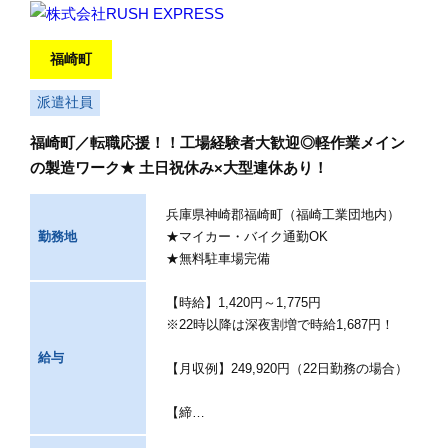
福崎町
派遣社員
福崎町／転職応援！！工場経験者大歓迎◎軽作業メイン
の製造ワーク★ 土日祝休み×大型連休あり！
兵庫県神崎郡福崎町（福崎工業団地内）
勤務地
★マイカー・バイク通勤OK
★無料駐車場完備
【時給】1,420円～1,775円
※22時以降は深夜割増で時給1,687円！
給与
【月収例】249,920円（22日勤務の場合）
【締…