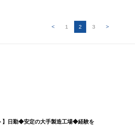
<
1
2
3
>
フト】日勤◆安定の大手製造工場◆経験を