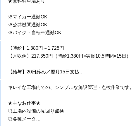
★無料駐車場あり
※マイカー通勤OK
※公共機関通勤OK
※バイク・自転車通勤OK
【時給】1,380円～1,725円
【月収例】217,350円（時給1,380円×実働10.5時間×15日）
【給与】20日締め／翌月15日支払…
キレイな工場内での、シンプルな施設管理・点検作業です
★主なお仕事★
◎工場内設備の見回り点検
◎各種メータ…