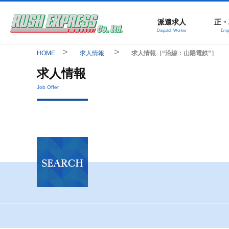
派遣求人
正・
Dispatch Worker
Empl
HOME
求人情報
求人情報［“沿線：山陽電鉄”］
求人情報
Job Offer