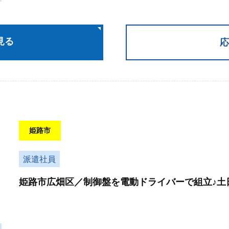
見る
応
姫路市
派遣社員
姫路市広畑区／制御盤を電動ドライバーで組立♪土