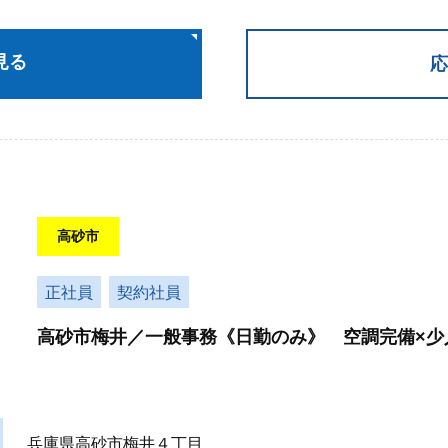
見る
応
高砂市
正社員
契約社員
高砂市梅井／一般事務《日勤のみ》 空調完備×少
兵庫県高砂市梅井４丁目