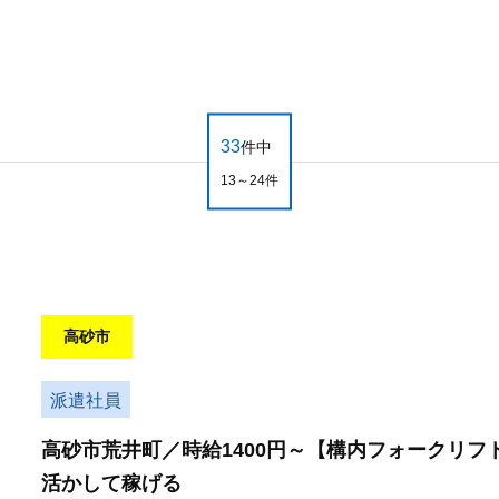
33
件中
13～24件
高砂市
派遣社員
高砂市荒井町／時給1400円～【構内フォークリ
活かして稼げる