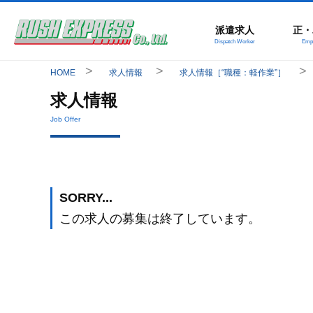
派遣求人
正・
Dispatch Worker
Empl
HOME
求人情報
求人情報［“職種：軽作業”］
求人情報
Job Offer
SORRY...
この求人の募集は終了しています。