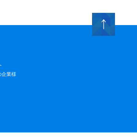
へ
の企業様