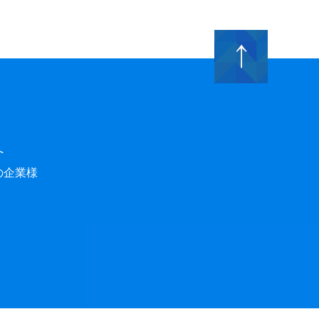
へ
の企業様