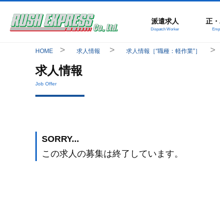
派遣求人
正・
Dispatch Worker
Empl
HOME
求人情報
求人情報［“職種：軽作業”］
求人情報
Job Offer
SORRY...
この求人の募集は終了しています。