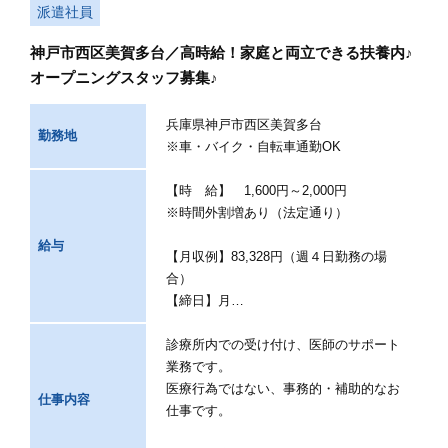
派遣社員
神戸市西区美賀多台／高時給！家庭と両立できる扶養内♪
オープニングスタッフ募集♪
兵庫県神戸市西区美賀多台
勤務地
※車・バイク・自転車通勤OK
【時 給】 1,600円～2,000円
※時間外割増あり（法定通り）
給与
【月収例】83,328円（週４日勤務の場
合）
【締日】月…
診療所内での受け付け、医師のサポート
業務です。
医療行為ではない、事務的・補助的なお
仕事内容
仕事です。