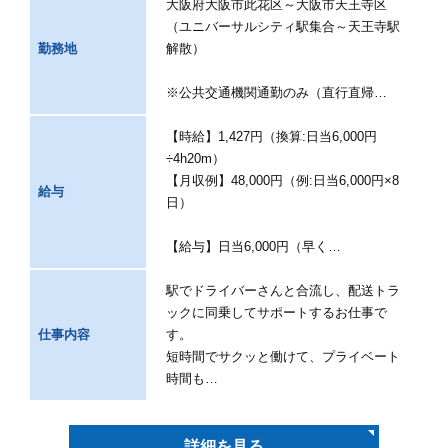
大阪府大阪市此花区～大阪市天王寺区
（ユニバーサルシティ駅集合～天王寺駅
勤務地
解散）
※公共交通機関通勤のみ（直行直帰…
【時給】1,427円（換算:日当6,000円
÷4h20m）
【月収例】48,000円（例:日当6,000円×8
給与
日）
【給与】日当6,000円（早く…
駅でドライバーさんと合流し、配送トラ
ックに同乗してサポートするお仕事で
仕事内容
す。
短時間でサクッと働けて、プライベート
時間も…
詳細を見る