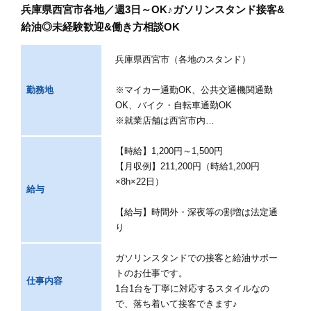
兵庫県西宮市各地／週3日～OK♪ガソリンスタンド接客&
給油◎未経験歓迎&働き方相談OK
兵庫県西宮市（各地のスタンド）
勤務地
※マイカー通勤OK、公共交通機関通勤
OK、バイク・自転車通勤OK
※就業店舗は西宮市内…
【時給】1,200円～1,500円
【月収例】211,200円（時給1,200円
×8h×22日）
給与
【給与】時間外・深夜等の割増は法定通
り
ガソリンスタンドでの接客と給油サポー
トのお仕事です。
仕事内容
1台1台を丁寧に対応するスタイルなの
で、落ち着いて接客できます♪