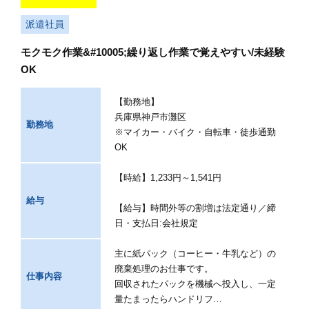
派遣社員
モクモク作業&#10005;繰り返し作業で覚えやすい/未経験
OK
【勤務地】
兵庫県神戸市灘区
勤務地
※マイカー・バイク・自転車・徒歩通勤
OK
【時給】1,233円～1,541円
給与
【給与】時間外等の割増は法定通り／締
日・支払日:会社規定
主に紙パック（コーヒー・牛乳など）の
廃棄処理のお仕事です。
仕事内容
回収されたパックを機械へ投入し、一定
量たまったらハンドリフ…