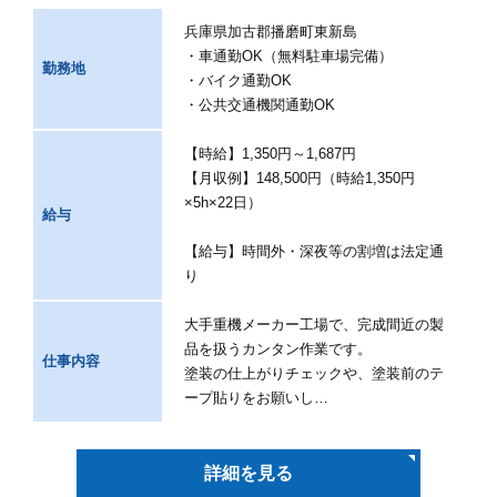
兵庫県加古郡播磨町東新島
・車通勤OK（無料駐車場完備）
勤務地
・バイク通勤OK
・公共交通機関通勤OK
【時給】1,350円～1,687円
【月収例】148,500円（時給1,350円
×5h×22日）
給与
【給与】時間外・深夜等の割増は法定通
り
大手重機メーカー工場で、完成間近の製
品を扱うカンタン作業です。
仕事内容
塗装の仕上がりチェックや、塗装前のテ
ープ貼りをお願いし…
詳細を見る