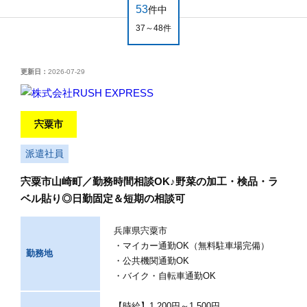
53
件中
37～48件
更新日：
2026-07-29
宍粟市
派遣社員
宍粟市山崎町／勤務時間相談OK♪野菜の加工・検品・ラ
ベル貼り◎日勤固定＆短期の相談可
兵庫県宍粟市
・マイカー通勤OK（無料駐車場完備）
勤務地
・公共機関通勤OK
・バイク・自転車通勤OK
【時給】1,200円～1,500円