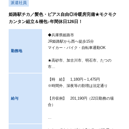
派遣社員
姫路駅チカ／髪色・ピアス自由◎冷暖房完備★モクモク
カンタン組立＆梱包♪年間休日126日！
◆兵庫県姫路市
JR姫路駅から西へ徒歩15分
マイカー・バイク・自転車通勤OK
勤務地
★高砂市、加古川市、明石市、たつの
市…
【時 給】 1,180円～1,475円
※時間外、深夜等の割増は法定通り
給与
【月収例】 201,190円（22日勤務の場
合）
…