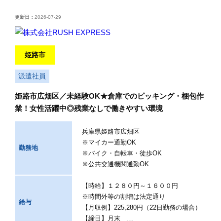
更新日：
2026-07-29
姫路市
派遣社員
姫路市広畑区／未経験OK★倉庫でのピッキング・梱包作
業！女性活躍中◎残業なしで働きやすい環境
兵庫県姫路市広畑区
※マイカー通勤OK
勤務地
※バイク・自転車・徒歩OK
※公共交通機関通勤OK
【時給】１２８０円～１６００円
※時間外等の割増は法定通り
給与
【月収例】225,280円（22日勤務の場合）
【締日】月末 …