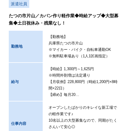
派遣社員
たつの市片山／カバン作り軽作業◆時給アップ◆大型募
集◆土日祝休み・残業なし！
【勤務地】
兵庫県たつの市片山
勤務地
※マイカー・バイク・自転車通勤OK
※無料駐車場あり（1人1区画指定）
【時給】1,300円～1,625円
※時間外割増は法定通り
給与
【月収例】228,800円（時給1,200円×8時
間×22日）
【締め】毎月20…
オープンしたばかりのキレイな新工場で
の軽作業です♪
10名以上の大型募集なので、同期がたく
仕事内容
さんいて安心◎