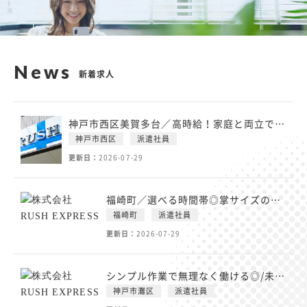
News
新着求人
神戸市西区美賀多台／高時給！家庭と両立できる扶養内♪オープニングスタッフ募集♪
神戸市西区
派遣社員
更新日：
2026-07-29
福崎町／選べる時間帯◎掌サイズの商品の包装・製造【時給1250円～・未経験OK・安定企業】
福崎町
派遣社員
更新日：
2026-07-29
シンプル作業で無理なく働ける◎/未経験OK
神戸市灘区
派遣社員