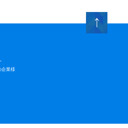
へ
の企業様